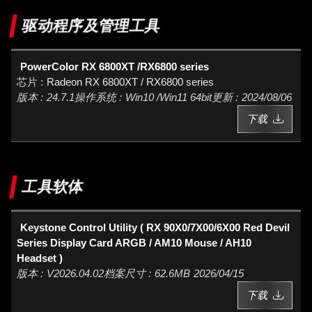
驱动程序及管理工具
PowerColor RX 6800XT /RX6800 series
Radeon RX 6800XT / RX6800 series
24.7.1
Win10 /Win11 64bit
2024/08/06
下载
工具软体
Keystone Control Utility ( RX 90X0/7X00/6X00 Red Devil
Series Display Card ARGB / AM10 Mouse / AH10
Headset )
V2026.04.02
62.6MB
2026/04/15
下载