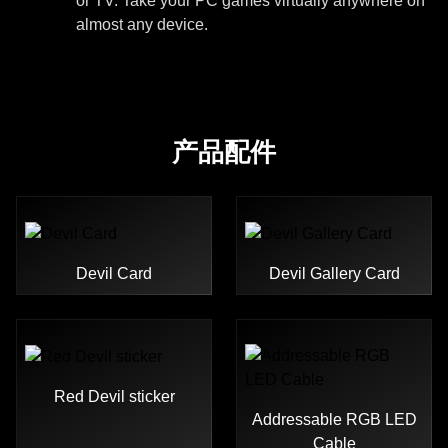
or TV. Take your PC games virtually anywhere on
almost any device.
产品配件
Devil Card
Devil Gallery Card
Red Devil sticker
Addressable RGB LED
Cable