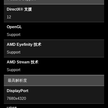
DirectX® 支援
12
OpenGL
Support
AMD Eyefinity 技术
Support
AMD Stream 技术
Support
最高解析度
DisplayPort
7680x4320