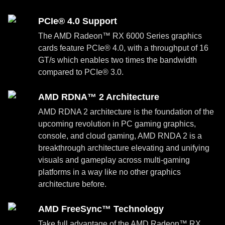
PCIe® 4.0 Support
The AMD Radeon™ RX 6000 Series graphics
cards feature PCIe® 4.0, with a throughput of 16
GT/s which enables two times the bandwidth
compared to PCIe® 3.0.
AMD RDNA™ 2 Architecture
AMD RDNA 2 architecture is the foundation of the
upcoming revolution in PC gaming graphics,
console, and cloud gaming, AMD RNDA 2 is a
breakthrough architecture elevating and unifying
visuals and gameplay across multi-gaming
platforms in a way like no other graphics
architecture before.
AMD FreeSync™ Technology
Take full advantage of the AMD Radeon™ RX