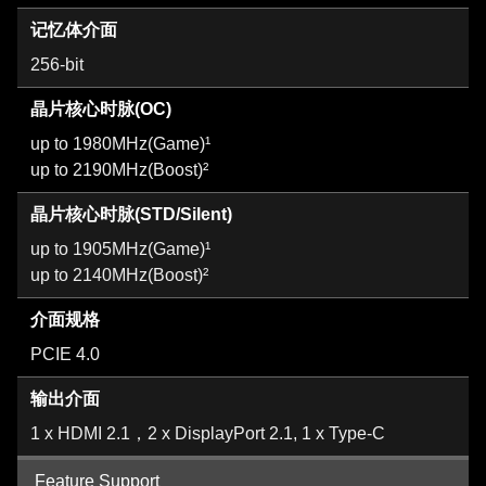
记忆体介面
256-bit
晶片核心时脉(OC)
up to 1980MHz(Game)¹
up to 2190MHz(Boost)²
晶片核心时脉(STD/Silent)
up to 1905MHz(Game)¹
up to 2140MHz(Boost)²
介面规格
PCIE 4.0
输出介面
1 x HDMI 2.1，2 x DisplayPort 2.1, 1 x Type-C
Feature Support