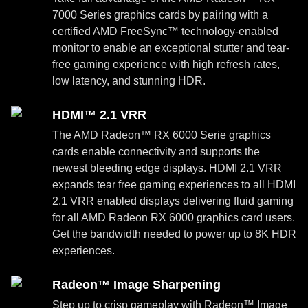
7000 Series graphics cards by pairing with a
certified AMD FreeSync™ technology-enabled
monitor to enable an exceptional stutter and tear-
free gaming experience with high refresh rates,
low latency, and stunning HDR.
HDMI™ 2.1 VRR
The AMD Radeon™ RX 6000 Serie graphics
cards enable connectivity and supports the
newest bleeding edge displays. HDMI 2.1 VRR
expands tear free gaming experiences to all HDMI
2.1 VRR enabled displays delivering fluid gaming
for all AMD Radeon RX 6000 graphics card users.
Get the bandwidth needed to power up to 8K HDR
experiences.
Radeon™ Image Sharpening
Step up to crisp gameplay with Radeon™ Image