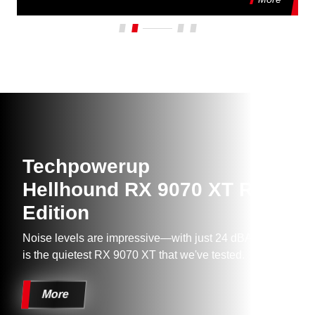
Techpowerup
Hellhound RX 9070 XT Reva
Edition
Noise levels are impressive—with just 24 dBA, the card
is the quietest RX 9070 XT that we've tested.
More