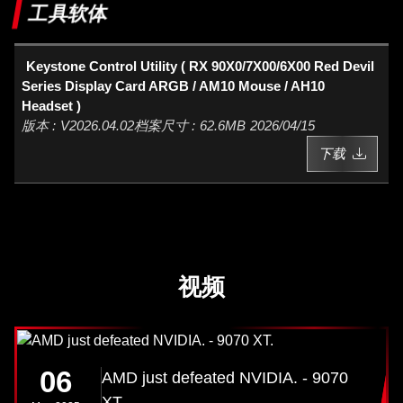
工具软体
Keystone Control Utility ( RX 90X0/7X00/6X00 Red Devil
Series Display Card ARGB / AM10 Mouse / AH10
Headset )
V2026.04.02
62.6MB
2026/04/15
下载
视频
06
AMD just defeated NVIDIA. - 9070
XT.