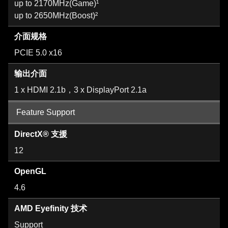
up to 2170MHz(Game)¹
up to 2650MHz(Boost)²
介面规格
PCIE 5.0 x16
输出介面
1 x HDMI 2.1b，3 x DisplayPort 2.1a
Feature Support
DirectX® 支援
12
OpenGL
4.6
AMD Eyefinity 技术
Support