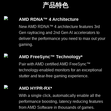
产品特色
AMD RDNA™ 4 Architecture
New AMD RDNA™ 4 architecture features 3rd
Gen raytracing and 2nd Gen AI accelerators to
deliver the performance you need to max out your
gaming.
AMD FreeSync™ Technology*
Pair with AMD certified AMD FreeSync™
technology-enabled monitors for an exceptional
stutter and tear-free gaming experience.
AMD HYPR-RX*
With a single click, automatically enable all the
performance boosting, latency reducing features
from AMD Software in thousands of games.