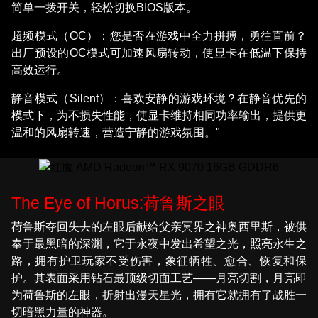
简单一拨开关，轻松切换BIOS版本。
超频模式（OC）：您是否在游戏中全力拼搏，勇往直前？
出厂预设的OC模式可加速风扇转动，使显卡在低温下保持
高效运行。
静音模式（Silent）：喜欢安静的游戏环境？在静音优先的
模式下，为不损失性能，使显卡维持相同功率输出，提供更
温和的风扇转速，营造宁静的游戏氛围。"
The Eye of Horus:荷鲁斯之眼
荷鲁斯夺回失去的左眼后献给父亲冥界之神奥西里斯，被供
奉于最黑暗的深渊，它于永夜中发出希望之光，照亮永生之
路，拥有护卫玩家不受伤害，象征牺牲、愈合、恢复和保
护。其表面采用钻石最顶级切面工艺——月亮切割，月亮即
为荷鲁斯的左眼，折射出漫天星光，拥有它就拥有了战胜一
切暗黑力量的神器。