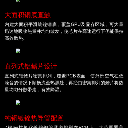
大面积铜底直触
内建大面积平滑镀镍铜底，覆盖GPU及显存区域，可大量
迅速地吸收热量并均匀散发，使芯片在高速运行下仍能保持
高效散热。
直列式铝鳍片设计
直列式铝鳍片密集排列，覆盖PCB表面，使外部空气在低
噪音的情况下顺畅流至热源处，再经由密集排列的鳍片将热
量均匀分散带走，有效降温。
纯铜镀镍热导管配置
7根6φ抗氧化镀镍铜管紧密排列在PCB上，大范围覆盖