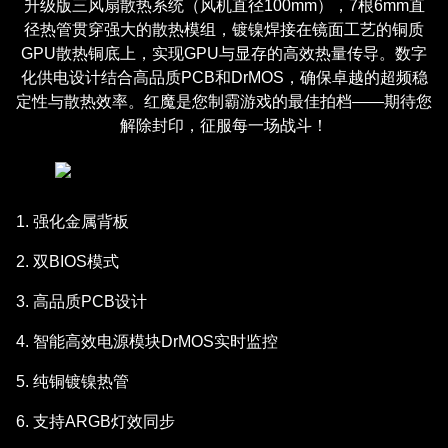
升级版三风扇散热系统（风机直径100mm），7根6mm直
径热管贯穿强大的散热模组，镀镍焊接在镜面工艺的铜质
GPU散热铜底上，实现GPU与显存的高效热量传导。数字
化供电设计结合高品质PCB和DrMOS，确保卓越的超频稳
定性与散热效率。红魔是您制霸游戏的最佳拍档——期待您
解除封印，征服每一场战斗！
1. 强化金属背板
2. 双BIOS模式
3. 高品质PCB设计
4. 智能高效电源模块DrMOS实时监控
5. 纯铜镀镍热管
6. 支持ARGB灯效同步