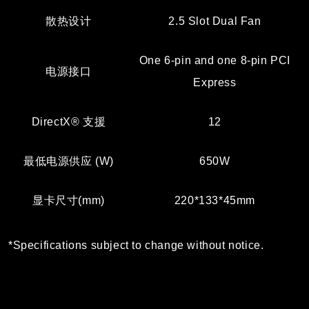
散热设计
2.5 Slot Dual Fan
One 6-pin and one 8-pin PCI
电源接口
Express
DirectX® 支援
12
最低电源供应 (W)
650W
显卡尺寸(mm)
220*133*45mm
*Specifications subject to change without notice.