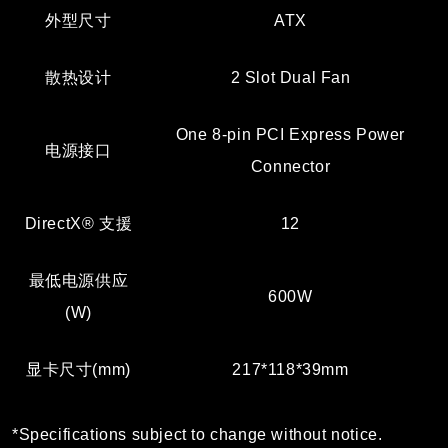
外型尺寸
ATX
散热设计
2 Slot Dual Fan
One 8-pin PCI Express Power
电源接口
Connector
DirectX® 支援
12
最低电源供应
600W
(W)
显卡尺寸(mm)
217*118*39mm
*Specifications subject to change without notice.