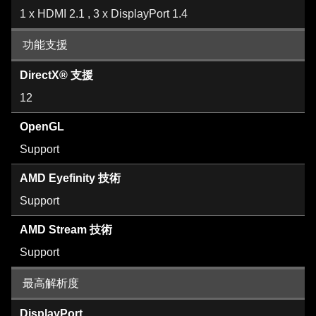
1 x HDMI 2.1 , 3 x DisplayPort 1.4
功能支援
DirectX® 支援
12
OpenGL
Support
AMD Eyefinity 技術
Support
AMD Stream 技術
Support
最高解析度
DisplayPort