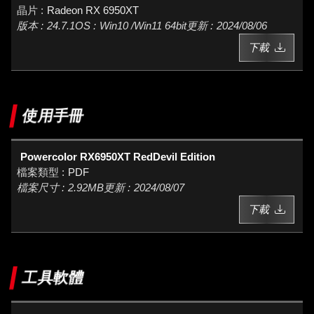
Radeon RX 6950XT
24.7.1
Win10 /Win11 64bit
2024/08/06
下載
使用手冊
Powercolor RX6950XT RedDevil Edition
PDF
2.92MB
2024/08/07
下載
工具軟體