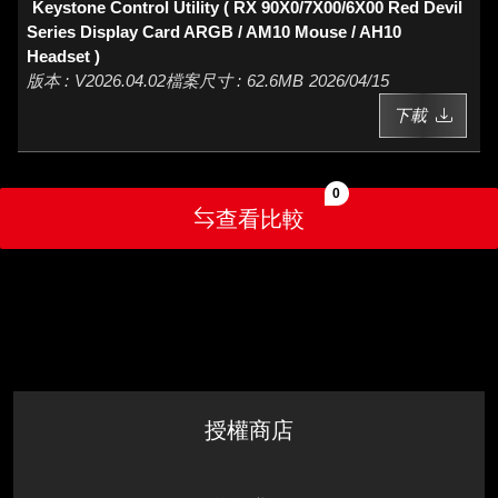
Keystone Control Utility ( RX 90X0/7X00/6X00 Red Devil
Series Display Card ARGB / AM10 Mouse / AH10
Headset )
V2026.04.02
62.6MB
2026/04/15
下載
0
查看比較
授權商店