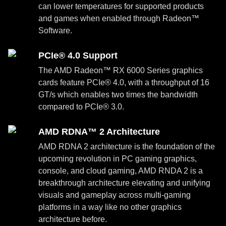
can lower temperatures for supported products
and games when enabled through Radeon™
Software.
PCIe® 4.0 Support
The AMD Radeon™ RX 6000 Series graphics
cards feature PCIe® 4.0, with a throughput of 16
GT/s which enables two times the bandwidth
compared to PCIe® 3.0.
AMD RDNA™ 2 Architecture
AMD RDNA 2 architecture is the foundation of the
upcoming revolution in PC gaming graphics,
console, and cloud gaming, AMD RNDA 2 is a
breakthrough architecture elevating and unifying
visuals and gameplay across multi-gaming
platforms in a way like no other graphics
architecture before.