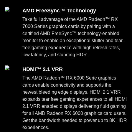
AMD FreeSync™ Technology
Take full advantage of the AMD Radeon™ RX
7000 Series graphics cards by pairing with a
certified AMD FreeSync™ technology-enabled
monitor to enable an exceptional stutter and tear-
free gaming experience with high refresh rates,
low latency, and stunning HDR.
HDMI™ 2.1 VRR
The AMD Radeon™ RX 6000 Serie graphics
cards enable connectivity and supports the
newest bleeding edge displays. HDMI 2.1 VRR
expands tear free gaming experiences to all HDMI
2.1 VRR enabled displays delivering fluid gaming
for all AMD Radeon RX 6000 graphics card users.
Get the bandwidth needed to power up to 8K HDR
experiences.