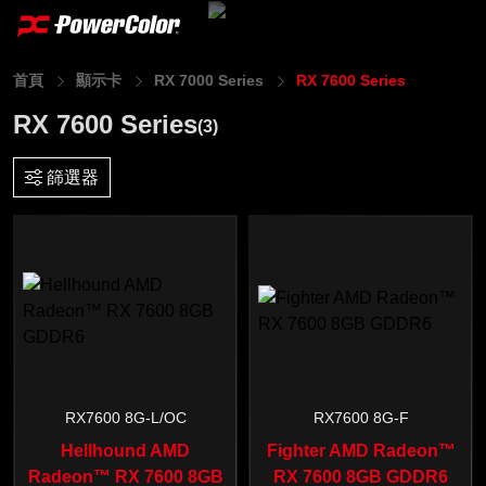
首頁
顯示卡
RX 7000 Series
RX 7600 Series
RX 7600 Series
(3)
篩選器
RX7600 8G-L/OC
RX7600 8G-F
Hellhound AMD
Fighter AMD Radeon™
Radeon™ RX 7600 8GB
RX 7600 8GB GDDR6