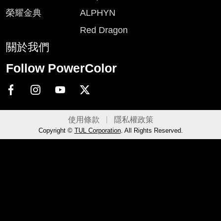
榮耀金典
ALPHYN
Red Dragon
關於我們
Follow PowerColor
使用條款
隱私權政策
Copyright ©
TUL Corporation
. All Rights Reserved.