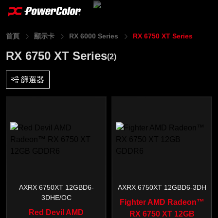
首頁
顯示卡
RX 6000 Series
RX 6750 XT Series
RX 6750 XT Series
(2)
篩選器
AXRX 6750XT 12GBD6-
AXRX 6750XT 12GBD6-3DH
3DHE/OC
Fighter AMD Radeon™
Red Devil AMD
RX 6750 XT 12GB