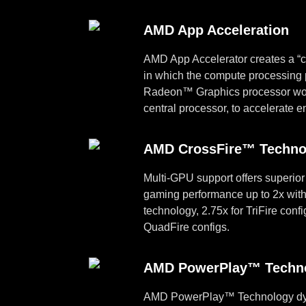
AMD App Acceleration
AMD App Accelerator creates a “
in which the compute processing 
Radeon™ Graphics processor work
central processor, to accelerate e
AMD CrossFire™ Techno
Multi-GPU support offers superior 
gaming performance up to 2x wi
technology, 2.75x for TriFire confi
QuadFire configs.
AMD PowerPlay™ Techn
AMD PowerPlay™ Technology dyn