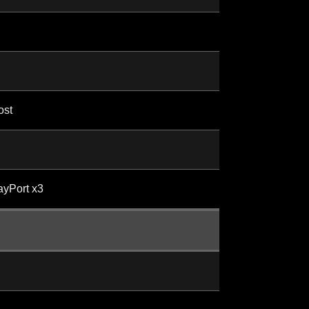
ost
ayPort x3