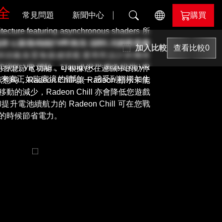
全
常見問題
新聞中心
購買
 featuring asynchronous shaders 所
FET而設計，提供卓越的VR能力，讓玩家感受高畫
技術藉由簡化和最佳化 VR 內容製作、讓相容的
加入比較
查看比較
0
il
專為與頭戴裝置無接縫搭配運用而設計的獨有
 VR 體驗。LiquidVR™ 專為提供 VR
n™ 顯示卡的智慧節電功能，可根據您在遊戲中的動作
nd
來真正如臨實境的體驗 — 感受到栩栩如生
adeon Chill 讓 Radeon 顯示卡能
減少，Radeon Chill 亦會降低您遊戲
池續航力的 Radeon Chill 可在您戰
的時候節省電力。
evil
lor