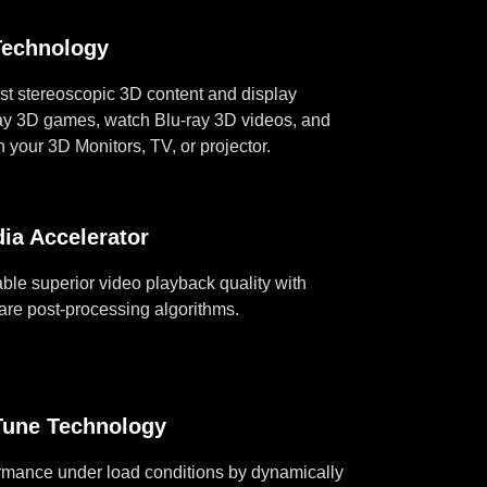
echnology
est stereoscopic 3D content and display
ay 3D games, watch Blu-ray 3D videos, and
 your 3D Monitors, TV, or projector.
a Accelerator
ble superior video playback quality with
re post-processing algorithms.
une Technology
rmance under load conditions by dynamically