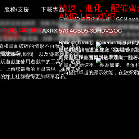
精煉，進化，配備齊
服務/支援
下載專區
AMD LiquidVR
它由AMD第四代的技術，GCN architecture
前所未有地簡單。搭載 Radeon™ 顯
支持，專為GloFo 14nm Fin
AMD 的創新 LiquidVR™ 
0 4GB GDDR5
Radeon™ Chill
保固
AXRX 570 4GBD5-3DHDV2/OC
Red Dev
t™ 技術，可隨時透過 Thunderbolt™
2 技術
質的虛擬實境。
Radeon™ 顯示卡能運用許多
電腦或平板電腦，就像 USB 隨身碟
條款
AMD 硬體功能，提供豐富而且身歷其境的
Radeon Chill 是 Radeo
！
Hellhou
戲斷斷續續和畫面破碎的情形不再發生，提供
體驗而設計，透過建立「臨場感」帶
狀態動態調節畫面速率於尖峰遊戲狀態時，R
延長
面播放速率。
與分享您最精采的瞬間，以及遊戲獲勝的畫
版
的虛擬世界，就如同身歷其境一般。
夠完全發揮畫面更新速率潛能。隨著移動的
保固
地玩遊戲並使用遊戲中的工具列。透過
Reaper
的畫面更新速率。專為節能、降溫和提升電
我。上傳您最新的亮眼表現，並使其成
鬥時提供卓越的顯示效能，在您探索
線上
己的線上社群變得更加簡單容易。
Fighter
報修
Liquid D
社群
媒體
PowerCo
聯絡
我們