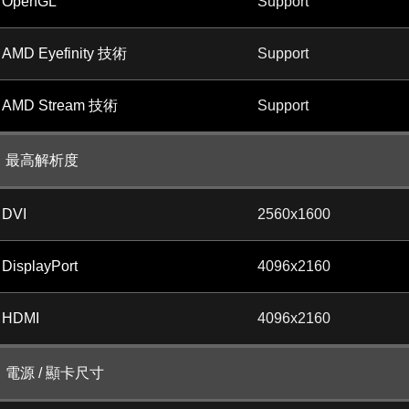
OpenGL
Support
AMD Eyefinity 技術
Support
AMD Stream 技術
Support
最高解析度
DVI
2560x1600
DisplayPort
4096x2160
HDMI
4096x2160
電源 / 顯卡尺寸