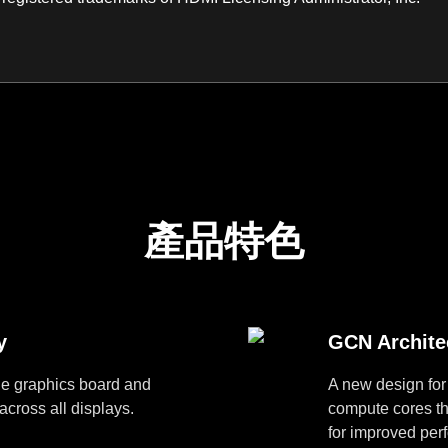
產品特色
y
GCN Archite
le graphics board and
A new design for
across all displays.
compute cores tha
for improved per