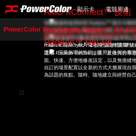
顯示卡
電競周邊
AMD XConnect™ 技術
現在連接和使用外部 Radeon™ 顯示卡變得
PowerColor Red Dragon Radeon™ RX 57
AI PRO Series
滑鼠
示卡的外部 GPU 機箱採用 AMD XConnec
Radeon™ Freesync™ 
31 輕鬆連接和中斷連接至相容的超薄筆記型
Radeon™ ReLive
RX 9000 Series
滑鼠墊
一樣；它是第一款具備此特性的外部 GPU
Radeon FreeSync™ 2 技術讓遊
流暢、完美無瑕的性能，適用於任何的畫
運用 Radeon ReLive 擷取、直播
RX 7000 Series
替換式背
面。快速、方便地修改設定，以及無接縫
自訂的場景配置以全新的方式大膽展現自
RX 6000 Series
探索全部
為話題的焦點。隨時、隨地建立與經營自
RX 5000 Series
RX 500 Series
R7 240
工具軟體
探索全部