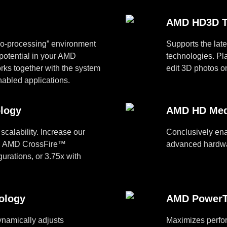
AMD HD3D T
co-processing” environment
Supports the lat
potential in your AMD
technologies. Pl
s together with the system
edit 3D photos on
nabled applications.
logy
AMD HD Medi
scalability. Increase our
Conclusively ena
th AMD CrossFire™
advanced hardwa
gurations, or 3.75x with
ology
AMD PowerT
amically adjusts
Maximizes perfo