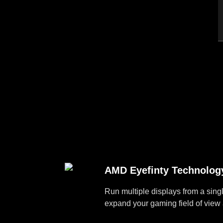
AMD Eyefinty Technolog
Run multiple displays from a sing
expand your gaming field of view 