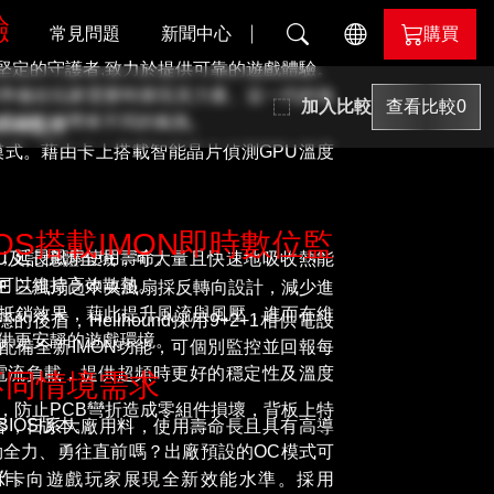
驗
常見問題
新聞中心
購買
中作為堅定的守護者,致力於提供可靠的遊戲體驗。
準備在玩家需要時展現其力量。這一代的地
加入比較
查看比較
0
il
的電腦配備帶來不同的氣氛。
N即時監控
式。藉由卡上搭載智能晶片偵測GPU溫度
nd
OS搭載IMON即時數位監
，延長風扇使用壽命。
U及記憶體全域，可大量且快速地吸收熱能
可以維持高效散熱。
 7900 GRE 三風扇之中央風扇採反轉向設計，減少進
抵銷效果，藉此提升風流與風壓，進而在維
盾，Hellhound採用9+2+1相供電設
evil
供更安靜的遊戲環境。
配備全新IMON功能，可個別監控並回報每
電流負載，提供超頻時更好的穩定性及溫度
不同情境需求
lor
，防止PCB彎折造成零組件損壞，背板上特
IOS版本。
容，日系大廠用料，使用壽命長且具有高導
勁全力、勇往直前嗎？出廠預設的OC模式可
作。
 GRE 顯示卡向遊戲玩家展現全新效能水準。採用