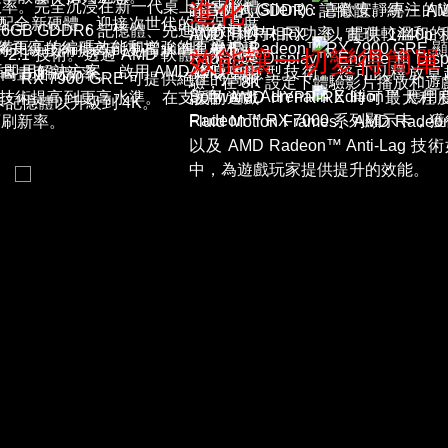
進化
效率。完全沉浸在新一代桌上型電腦體
靜音模式(Silent)：喜歡安靜
16GB 的 GDDR6 記憶體、統一 
o，搭配全新硬體，迎接次世代的高保真度
GB GDDR6 記憶體、先進光線追蹤
溫度下維持相同功率，提供較溫和的
AMD HYPR-RX，以實現 14
顯示卡具備更高的編碼效能和增強的直播視訊
將 AMD Radeon™ RX 7900 G
ution 技術將升級技術提高到更高水準。在支援
效能讓一切變得簡單
t™ 2.1 技術。透過 AMD 軟體一系列提
Radiance Display™ Engine 
即用解決方案。啟用 AMD 降噪功能
AMD 智慧型技術。您可以釋放卓
提高畫面刷新率。
RX 7900 GRE 可提供絕佳的高刷
驗，在 8K 設定下體驗影片播放和遊戲
Software: Adrenalin Edi
 將升級技術提高到更高水準。在支援的遊戲
啟用 AMD HYPR-RX 時可
卡記憶體以升級到 4K。
Radeon™ RX 7000 系列顯示
面刷新率。
Fluid Motion Frames、AMD R
以及 AMD Radeon™ Anti-
中，為遊戲玩家提供提升的效能。