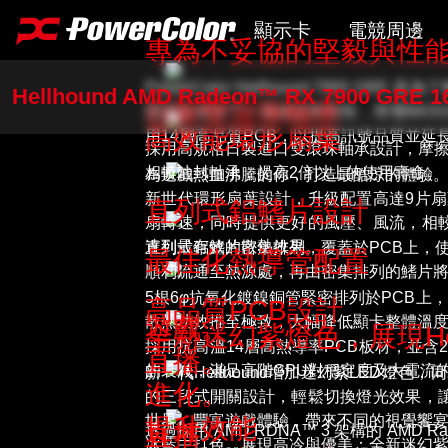
顯示卡
電競周邊
專為不妥協的堅毅與性
PowerColor Hellhound 7900 
Hellhound AMD Radeon™ RX 7900 GRE 
AI PRO Series
滑鼠
日製雙滾珠軸承
固背板增加了一層保護和剛性，而雙BIO
高效能環形扇葉
用14層高品質PCB，以提高訊號品質並延
RX 9000 Series
滑鼠墊
採用高規格日製進口雙滾珠軸承設計，摩
相較油封軸承，提高2倍以上的使用壽命。
為遊戲熱血沸騰的你，打造最酷涼的體驗
RX 7000 Series
替換式背
新世代環形扇葉設計，升級配置高達9片
直列式鋁鰭片設計
扇轉速，同時提供更好的風壓、風流，相
RX 6000 Series
探索全部
達到最有效的散熱效果。
直列式鋁鰭片密集排列，覆蓋於PCB上，
最佳化熱導管配置
RX 5000 Series
順利流通至熱源處，再由密集排列的鰭片
5根6φ抗氧化鍍鎳銅管緊密排列於PCB上
高品質PCB設計
RX 500 Series
散熱功效推至極致，大幅降低顯卡整體溫
遊戲。
全新迷幻紫燈色，展現Hel
採用抗高溫14層高熱導率PCB板材，並含
直播。
R7 240
的衰減，滿足高階GPU對穩定度及大電流
新一代Hellhound增加迷幻紫LED燈
進化。
的三段式開關設計，輕鬆切換燈光效果，讓He
工具軟體
世界，豐富遊戲體驗，帶來不同的視覺饗
提升效能
直播
透過採用 AMD RDNA™ 3 架構的 AMD Ra
探索全部
冰藍主打色，展現高冷與優美；全新迷幻