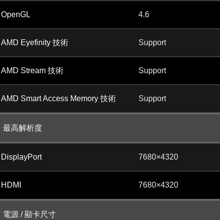
OpenGL
4.6
AMD Eyefinity 技術
Support
AMD Stream 技術
Support
AMD Smart Access Memory 技術
Support
最高解析度
DisplayPort
7680×4320
HDMI
7680×4320
電源 / 顯卡尺寸