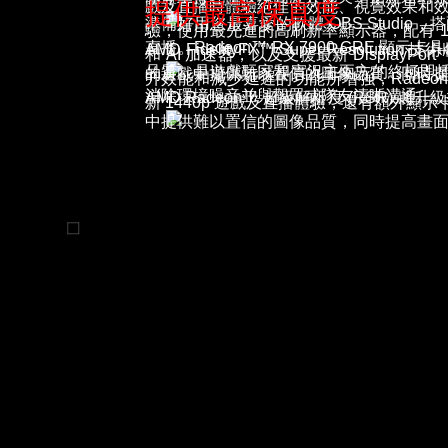
提供最高保真度
戲及直播時體驗絕佳的效能、視覺效果和
準備好用您最喜愛的軟體 OBS Studi
驗，使用最先進的高刷新率顯示器，配有 16
直播。Radeon™ RX 7900 GRE 
AMD FidelityFX™ Super Resol
和 AI 加速器，以及支援最新 DisplayPor
品質，是遊戲玩家和實況主兩方的終極即插
的遊戲中提供難以置信的圖像品質，同時
升效能和減少延遲的功能所增強，Radeon™ 
消除環境噪音並與觀眾或隊友清晰溝通。
AMD Radeon™ 超級解析度 (RSR)
新 1440p 遊戲及直播體驗，還有額外顯示
中提供難以置信的圖像品質，同時提高畫