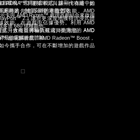
專注的遊戲環境？選擇靜音模式，讓顯卡在適中的
AMD RDNA™ 3 運算單元與新一代功能，如
風扇轉速，創造安靜的遊戲空間。
40p 和更高的先進高刷新率遊戲效能。AMD
RE 顯示卡與 AMD Ryzen™ 處理器相結合來啟用
和 DisplayPort™ 2.1 讓您更深度地獲得沉浸式體
越效能，在遊戲中佔據優勢。利用 AMD
多達 680 億種顏色。
tion™ 應用程式（含有防彈驅動程式）提升您的 AMD
最大程度提升效能並將輸入延遲降到最低。AMD
卡，獲得最佳電腦遊戲體驗。
adeon™ 超級解析度、AMD Radeon™ Boost，
Lag 技術如今攜手合作，可在不斷增加的遊戲作品