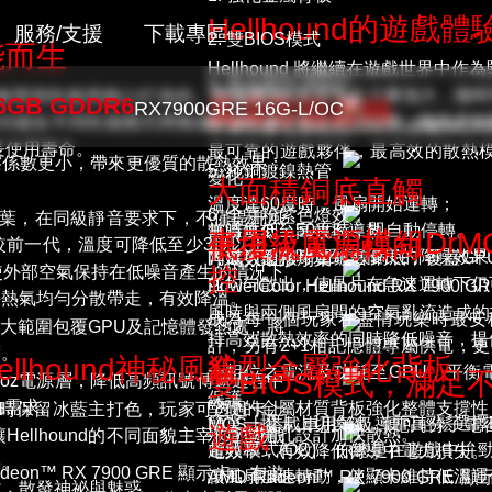
Hellhound的遊戲體
服務/支援
下載專區
2. 雙BIOS模式
能而生
Hellhound 將繼續在遊戲世界
3. 高品質PCB設計
它的設計優雅簡單且力量強大，隨時
GRE 是為了耐用與性能而精心打造的。其金屬加
16GB GDDR6
風扇智能啟轉
保固
RX7900GRE 16G-L/OC
Red Dev
獄犬增加了紫晶色LED燈，能為您
S功能在不同性能模式間無縫切換。採
4. 車用級電源模組DrMOS搭載IMO
條款
長使用壽命。
最可靠的遊戲夥伴，最高效的散熱模
Hellhou
擦係數更小，帶來更優質的散熱效果；
5. 純銅鍍鎳熱管
變化：
延長
大面積銅底直觸
。
版
溫度達60度時，風扇開始運轉；
保固
6. 全新粉紫色燈效
扇葉，在同級靜音要求下，不僅提升風
Reaper
當溫度低至50度時，即自動停轉。
無時無刻，高效率導熱。
車用級電源模組DrM
低擾流風扇轉向
較前一代，溫度可降低至少3度以上，
降低功耗同時達到更優良的降噪效果
內建大面積平滑鍍鎳銅底，覆蓋GP
7. 高效環形扇葉
線上
控
使外部空氣保持在低噪音產生的情況下
Fighter
並均勻散出，使晶片在急速運轉下仍
PowerColor Hellhound RX
報修
將熱氣均勻分散帶走，有效降溫。
風時與兩側風扇間的空氣亂流造成的
成為每一個玩家在盡情玩樂時最安穩的後
，大範圍包覆GPU及記憶體發熱處，將
Liquid D
社群
持高效散熱效率的同時降低噪音，提
計，另有2+1相記憶體專屬供電，更
度。
造型金屬強化背板
lhound神秘風貌
媒體
一相位之電流及功耗至GPU，平衡
雙BIOS模式，滿足
2oz電源層，降低高頻訊號傳遞過程中
PowerCo
保護。
的需求。
堅硬的金屬材質背板強化整體支撐性
色，同時保留冰藍主打色，玩家可透過卡上
聯絡
簡單一撥卡上切換鍵，便可輕鬆選擇B
MOS上搭載車用等級導電高分子電
遊戲
殊造型開孔設計加快散熱。
llhound的不同面貌主宰你的遊戲
我們
超頻模式(OC)：你總是在遊戲中拚
電效率，有效降低傳導中電力損失。
宴。
deon™ RX 7900 GRE 顯示卡，在遊
讓風扇加速轉動，使顯卡維持低溫運
AMD Radeon™ RX 7900
紫，散發神祕與魅惑。