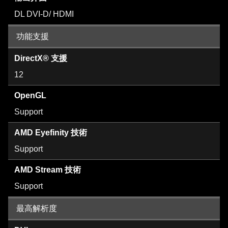
DL DVI-D/ HDMI
功能支援
DirectX® 支援
12
OpenGL
Support
AMD Eyefinity 技術
Support
AMD Stream 技術
Support
最高解析度