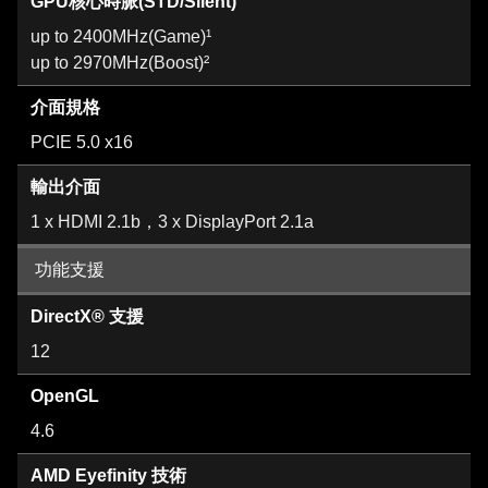
GPU核心時脈(STD/Silent)
up to 2400MHz(Game)¹
up to 2970MHz(Boost)²
介面規格
PCIE 5.0 x16
輸出介面
1 x HDMI 2.1b，3 x DisplayPort 2.1a
功能支援
DirectX® 支援
12
OpenGL
4.6
AMD Eyefinity 技術