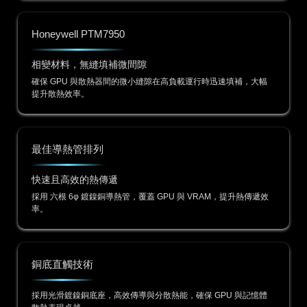
Honeywell PTM7950
相變材料，無縫填補微間隙
確保 GPU 與散熱器間的微小縫隙在高負載運行時迅速填補，大幅
提升散熱效率。
最佳導熱管排列
快速且高效的熱傳遞
採用 六根 6φ 鍍鎳銅導熱管，覆蓋 GPU 與 VRAM，提升熱傳遞效
率。
銅底直觸技術
採用光滑鍍鎳銅底座，高效傳導與分散熱能，確保 GPU 與記憶體