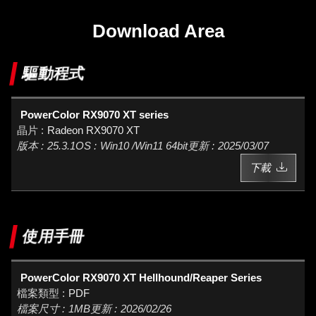
Download Area
驅動程式
PowerColor RX9070 XT series
Radeon RX9070 XT
25.3.1
Win10 /Win11 64bit
2025/03/07
下載
使用手冊
PowerColor RX9070 XT Hellhound/Reaper Series
PDF
1MB
2026/02/26