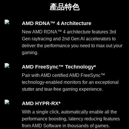
產品特色
AMD RDNA™ 4 Architecture
New AMD RDNA™ 4 architecture features 3rd
Gen raytracing and 2nd Gen AI accelerators to
deliver the performance you need to max out your
gaming.
AMD FreeSync™ Technology*
Pair with AMD certified AMD FreeSync™
technology-enabled monitors for an exceptional
stutter and tear-free gaming experience.
AMD HYPR-RX*
With a single click, automatically enable all the
performance boosting, latency reducing features
from AMD Software in thousands of games.