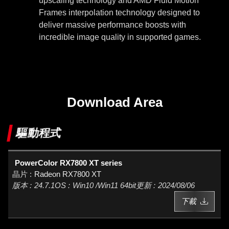
upscaling technology and AMD Fluid Motion
Frames interpolation technology designed to
deliver massive performance boosts with
incredible image quality in supported games.
Download Area
驅動程式
PowerColor RX7800 XT series
Radeon RX7800 XT
24.7.1
Win10 /Win11 64bit
2024/08/06
下載