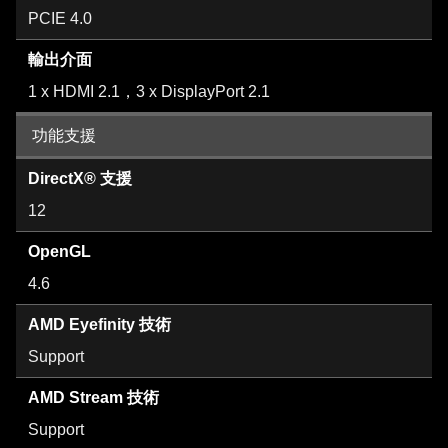
PCIE 4.0
輸出介面
1 x HDMI 2.1，3 x DisplayPort 2.1
功能支援
DirectX® 支援
12
OpenGL
4.6
AMD Eyefinity 技術
Support
AMD Stream 技術
Support