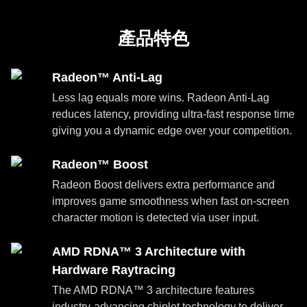
產品特色
Radeon™ Anti-Lag
Less lag equals more wins. Radeon Anti-Lag
reduces latency, providing ultra-fast response time
giving you a dynamic edge over your competition.
Radeon™ Boost
Radeon Boost delivers extra performance and
improves game smoothness when fast on-screen
character motion is detected via user input.
AMD RDNA™ 3 Architecture with
Hardware Raytracing
The AMD RDNA™ 3 architecture features
industry-advancing chiplet technology to deliver