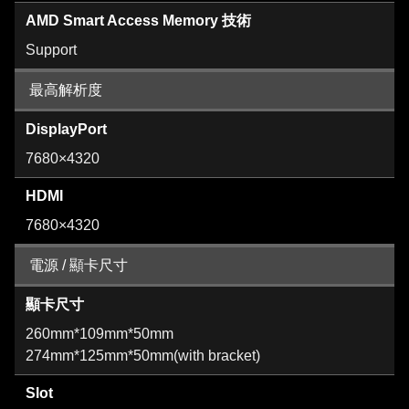
AMD Smart Access Memory 技術
Support
最高解析度
DisplayPort
7680×4320
HDMI
7680×4320
電源 / 顯卡尺寸
顯卡尺寸
260mm*109mm*50mm
274mm*125mm*50mm(with bracket)
Slot