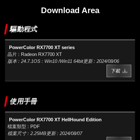
Download Area
驅動程式
PowerColor RX7700 XT series
Radeon RX7700 XT
24.7.1
Win10 /Win11 64bit
2024/08/06
下載
使用手冊
PowerColor RX7700 XT HellHound Edition
PDF
2.25MB
2024/08/07