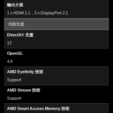
輸出介面
1 x HDMI 2.1，3 x DisplayPort 2.1
功能支援
DirectX® 支援
12
OpenGL
4.6
AMD Eyefinity 技術
Support
AMD Stream 技術
Support
AMD Smart Access Memory 技術