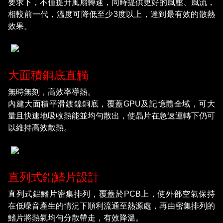
要求下，不僅提升風扇轉速，同時提供更好的風壓、風流，
相較前一代，溫度可降低至少3度以上，達到最有效的散熱
效果。
大面積銅底直觸
無時無刻，高效率導熱。
內建大面積平滑鍍鎳銅底，覆蓋GPU及記憶體全域，可大
量且快速地吸收熱能並均勻散出，使晶片在急速運轉下仍可
以維持高效散熱。
直列式鋁鰭片設計
直列式鋁鰭片密集排列，覆蓋於PCB上，使外部空氣保持
在低噪音產生的情況下順利流通至熱源處，再由密集排列的
鰭片將熱氣均勻分散帶走，有效降溫。