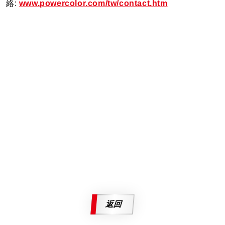
絡:
www.powercolor.com/tw/contact.htm
返回