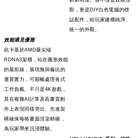
獸，更是DIY白色電腦的標
誌配件，給玩家建構純淨、
統一的外觀。
效能遇見優雅
此卡基於AMD最尖端
RDNA3架構，站在圖形效能
的最前線，展現無與倫比的
運算實力，可順暢處理各式
工作負載。不只是4K遊戲，
其在複雜AI計算及高畫質創
作上表現同樣突出。先進架
構確保每格畫面渲染精確，
為玩家帶來沉浸體驗。