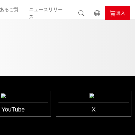
あるご質
ニュースリリー
購入
ス
il
ALPHYN
nd
evil
YouTube
X
lor