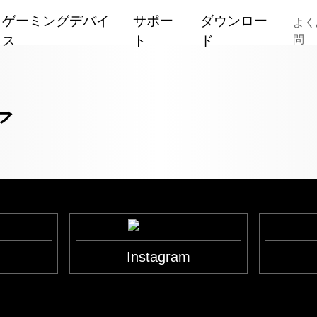
ゲーミングデバイ
サポー
ダウンロー
よく
ス
ト
ド
問
Mouse
保
Red Dev
証
ア
Headset
Hellhou
ソ
キーボード
ー
Reaper
シ
マウスパッド
ャ
Fighter
交換式バックプレート
ル
Liquid D
メ
その他
デ
k
Instagram
PowerCo
ユーティリティソフト
ィ
ア
すべて