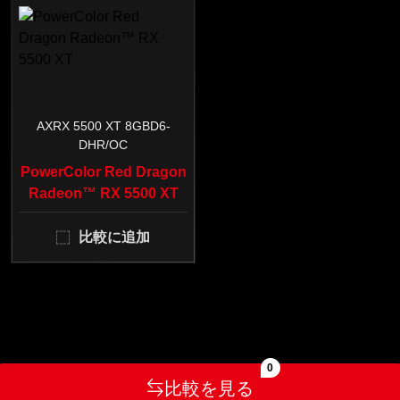
AXRX 5500 XT 8GBD6-
DHR/OC
PowerColor Red Dragon
Radeon™ RX 5500 XT
比較に追加
0
比較を見る