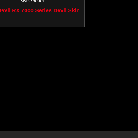
SBP-790001
お
evil RX 7000 Series Devil Skin
問
い
合
わ
せ