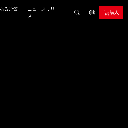
あるご質
ニュースリリー
購入
ス
il
ALPHYN
nd
evil
lor