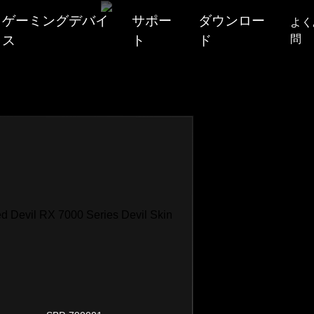
ゲーミングデバイ
サポー
ダウンロー
よく
ス
ト
ド
問
Mouse
保
Red Dev
証
Headset
Hellhou
ソ
キーボード
ー
Reaper
シ
マウスパッド
ャ
Fighter
交換式バックプレート
ル
Liquid D
メ
その他
デ
PowerCo
ユーティリティソフト
ィ
ア
すべて