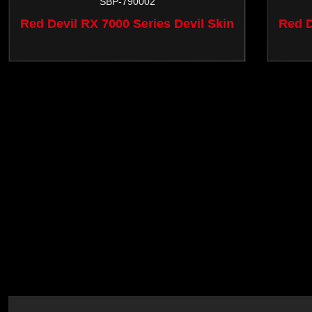
SBP-790002
すべて
Red Devil RX 7000 Series Devil Skin
Red D