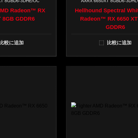
XT 8GBD6-3DHE/OC
AXRX 6650XT 8GBD6-3DHL
お
 AMD Radeon™ RX
問
Hellhound Spectral Wh
T 8GB GDDR6
い
Radeon™ RX 6650 XT
合
GDDR6
わ
比較に追加
比較に追加
せ