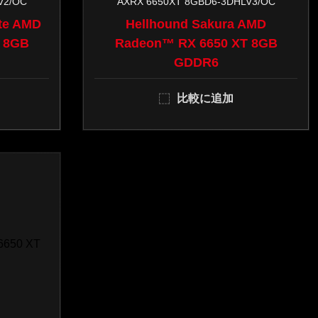
V2/OC
AXRX 6650XT 8GBD6-3DHLV3/OC
ite AMD
Hellhound Sakura AMD
 8GB
Radeon™ RX 6650 XT 8GB
GDDR6
比較に追加