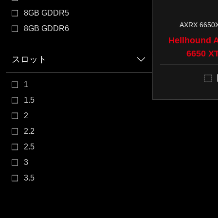
8GB GDDR5
AXRX 6650
8GB GDDR6
Hellhound
6650 X
スロット
1
1.5
2
2.2
2.5
3
3.5