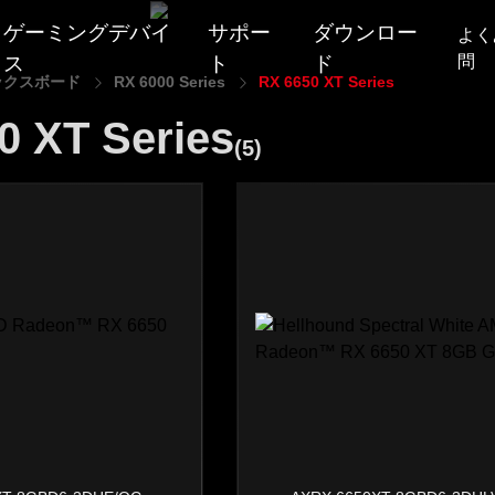
ゲーミングデバイ
サポー
ダウンロー
よく
ス
ト
ド
問
ックスボード
RX 6000 Series
RX 6650 XT Series
0 XT Series
Mouse
保
Red Dev
(5)
証
Headset
Hellhou
ソ
キーボード
ー
Reaper
シ
マウスパッド
ャ
Fighter
交換式バックプレート
ル
Liquid D
メ
その他
デ
PowerCo
ユーティリティソフト
ィ
ア
すべて