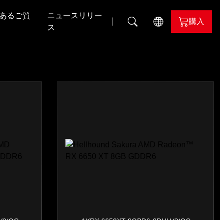
あるご質
ニュースリリー
購入
ス
il
ALPHYN
nd
evil
lor