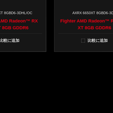
XT 8GBD6-3DHL/OC
AXRX 6650XT 8GBD6-3
 AMD Radeon™ RX
Fighter AMD Radeon™ 
T 8GB GDDR6
XT 8GB GDDR6
比較に追加
比較に追加