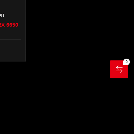
DH
RX 6650
0