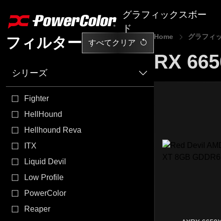
グラフィックスボー
ド
Home
グラフィ
フィルター
すべてクリア
RX 665
AI PRO Series
シリーズ
RX 9000 Series
Fighter
RX 7000 Series
HellHound
RX 6000 Series
Hellhound Reva
ITX
RX 5000 Series
Liquid Devil
RX 500 Series
Low Profile
R7 240
PowerColor
Reaper
ユーティリティソフト