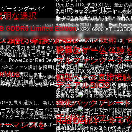
Red Devil RX 6900 XT
ゲーミングデバイ
サポー
ダウンロー
よく
3.より強力なコンポーネント、より
おり、グラフィックスカードを低温
賢明な選択
ス
ト
ド
問
Dr. MOSは優れた電力効率と優
能ゲーム体験を実現します。新しい冷
た信頼性を実現します。Red De
ドのシュラウド、側面、背面にRG
00 XTは、新しいトリプルファン設計、7本のヒ
 GDDR6 Limited Edition
AXRX 6900 XT 16GBD
れており、14+2フェーズVRMは
あふれたデザインのグラフィックカ
、表面積の大きな銅製ベースを搭載して
Mouse
保
Red Dev
静音ファン技術（セミ
ン設計、高度な冷却
- 4倍の寿命
安定性を保証します。
Devil RX 6900 XTの限定版に
現します。さらに、DrMosを使用す
証
ーボードをもっとデビリッシュにし
静寂なゲーム
、無制限の電力を提供する3つの8ピン
究極のゲーム体験
Headset
4.クーラー
装備されており、寿命が4倍になって
Hellhou
することにより、この重量級グラ
端のPCB設計も備えています。
ソ
3X8Φと4X6Φのヒートパイプと
プルファンクーラー
静音ファン技術（セミファンレス）
Color Red Devil RX 6900
す。
キーボード
冷却された状態で、より静かな性能
ー
Reaper
にオフにし、中負荷および低負荷
しい冷却ファン設計を採用し、気流と
Red Devil RX 6900 XT
Mos
シ
に、消費電力を削減します。
の熱性能を実現します。
マウスパッド
銅製ベース直接接触
5.トリプルファン
ることにより、熱拡散が劇的に向上し
ます。3X8Φと4X6Φのニッケル
ャ
圧を効果的に加速し、優れた冷却性能
Fighter
デュアルBIOS
2台の100 mmおよび1台の90 
ン配列により、熱を集めて効率的に放
ーラーと高分子コンデンサー
ンクに熱を効率的に拡散できます。
交換式バックプレート
表面積の大きな銅製ベースを搭載して
ル
多くの気流と長い循環が実現します
が広がり、放熱と性能が向上します
実現し、グラフィックスカードを最
必要な各シナリオに基づいてモード
Liquid D
メ
その他
強化バックプレート
と、グラフィックスカードの制限を
のRGB効果を選択し、新しい絶妙な外
6.RGB
デ
きます。サイレントモードに切り替
Dケーブルをマザーボードに差し込むだ
シュラウド、サイドプレート、バックプ
PowerCo
ユーティリティソフト
バークロックと安定性を保証します
ィ
金属製バックプレートは、非常に剛
圧倒的なパフォーマ
ことができます。
ーボードとシームレスに同期できるため、
Red Devilは、カスタマイズか
Red Devilキーキャ
カードを強化することができます。
ア
ォーマンスを
ません。LED照明付きポートを使用
すべて
熱を迅速に放出することができます
AMD Radeon™ RX 6900 
スできます。
PowerColor Red Devil RX