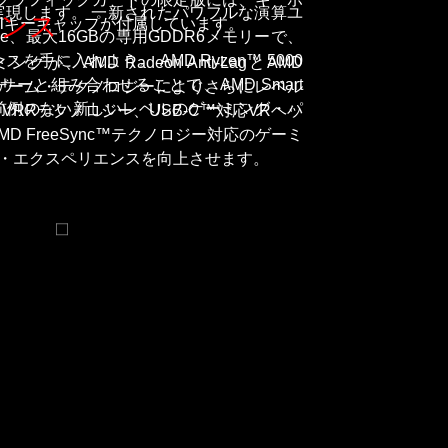
実現します。 一新されたパワフルな演算ユ
エンス
vilキーキャップが付属しています。
Cache、最大16GBの専用GDDR6メモリーで、
手に入れよう。 AMD Ryzen™ 5000
AMD Radeon Anti-LagとAMD
ーと組み合わせることで、AMD Smart
シー・ゲーム・テクノロジーによりさらにレベル
ジーは、前例のない新しいレベルのゲーミング・パ
.1 VRRテクノロジー、USB-C™対応VRヘッ
D FreeSync™テクノロジー対応のゲーミ
・エクスペリエンスを向上させます。