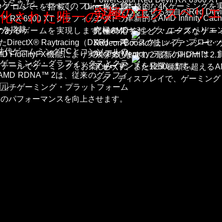
お
のゲームで、 すべてのフレームに最
ートと、本格的な4Kゲーミングを
ジーを搭載し、DirectX® 12
究極のエクスペリ
ードを美しく見せる独自のRed De
適化された唯一のゲー
問
ニット、革新的なAMD Infinity 
n™ RX 6900 XT グラフィックス・カ
い
ャーを搭載。
究極のゲーミング・エクスペリエンスを
あるゲームを実現します。 AMD
究極の応答性とスムーズなゲーミングが、
シリーズ デスクトップ・プロセッサ
ectX® Raytracing（DXR）、可
Radeon Boostの低レイテン
合
次世代ゲームミングPCとコンソールの
Access Memory テクノロ
FidelityFX機能により実現するリ
アップします1, 2 最新のHDMI™ 2
わ
Cゲーミング・グラフィックスとクラ
フォーマンスを発揮します。
ィテールでゲーミングをお楽しみくだ
ドセット、また1250種類を超えるAM
せ
D RDNA™ 2は、従来のグラフィ
ング・ディスプレイで、ゲーミング
マルチゲーミング・プラットフォーム
イのパフォーマンスを向上させます。