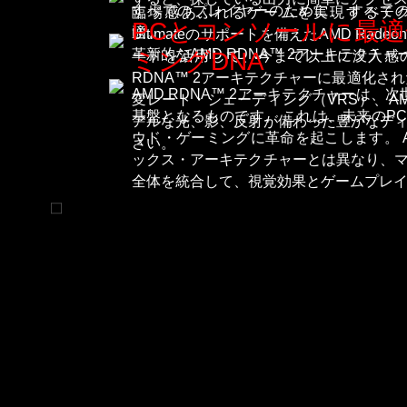
すべてのプレイヤーのために、 すべて
臨場感あふれるゲームを実現するテクノロ
すべて
PCとコンソールに最
適。
Ultimateのサポートを備えたAMD Radeo
革新的なAMD RDNA™ 2アーキテクチ
ミングDNA
ードを活用して、今まで以上に没入感の
RDNA™ 2アーキテクチャーに最適化されたDir
AMD RDNA™ 2アーキテクチャーは、
変レート・シェーディング（VRS）、AMD 
基盤となるものです。 これは、未来のP
アルな光、影、反射が備わった豊かなデ
ウド・ゲーミングに革命を起こします。 AM
さい。
ックス・アーキテクチャーとは異なり、
全体を統合して、視覚効果とゲームプレ