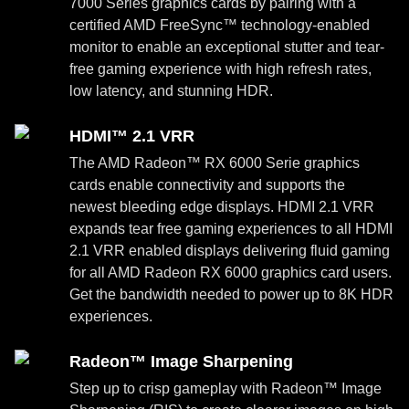
7000 Series graphics cards by pairing with a
certified AMD FreeSync™ technology-enabled
monitor to enable an exceptional stutter and tear-
free gaming experience with high refresh rates,
low latency, and stunning HDR.
HDMI™ 2.1 VRR
The AMD Radeon™ RX 6000 Serie graphics
cards enable connectivity and supports the
newest bleeding edge displays. HDMI 2.1 VRR
expands tear free gaming experiences to all HDMI
2.1 VRR enabled displays delivering fluid gaming
for all AMD Radeon RX 6000 graphics card users.
Get the bandwidth needed to power up to 8K HDR
experiences.
Radeon™ Image Sharpening
Step up to crisp gameplay with Radeon™ Image