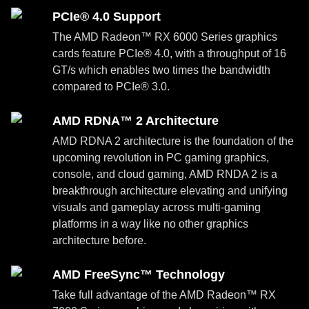
PCIe® 4.0 Support
The AMD Radeon™ RX 6000 Series graphics
cards feature PCIe® 4.0, with a throughput of 16
GT/s which enables two times the bandwidth
compared to PCIe® 3.0.
AMD RDNA™ 2 Architecture
AMD RDNA 2 architecture is the foundation of the
upcoming revolution in PC gaming graphics,
console, and cloud gaming, AMD RNDA 2 is a
breakthrough architecture elevating and unifying
visuals and gameplay across multi-gaming
platforms in a way like no other graphics
architecture before.
AMD FreeSync™ Technology
Take full advantage of the AMD Radeon™ RX