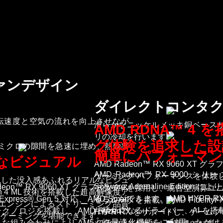
ァンデザイン
ダイレクトコンタ
転速度と空気の流れを向上させなが
滑らかなニッケルメッキ銅ベースが
AMD RDNA™ 4
リの冷却を行います。
グ体験を追求した設
のミクロの隙間を急速に埋め、熱効率
簡単にパフォーマン
的なビジュアル
AMD Radeon™ RX 9060 XT
AMD Radeon™ RX 900
ゲーミング パフォーマンスを体験し
現した没入感あふれるリアルなビジュ
Software: Adrenaline Ed
n™ RX 9060 XT グラフィックス
テクチャを採用し、統合型演算ユニッ
lution 4 ML 技術を搭載した超高解像度ア
ることができます。AMD HYPR
ress® Gen 5 対応、AMD Smart
セラレータを搭載。AMD FidelityFX™
 エンジンによるストリーミング品質
た頼りになるドライバー、AI を
対応テクノロジを搭載し、AMD Ryzen™
HYPR-RX をサポートし、ゲー
なゲーミングを堪能できます。
ック最適化機能をご利用いただけ
スな組み合わせにより AM5 プラット