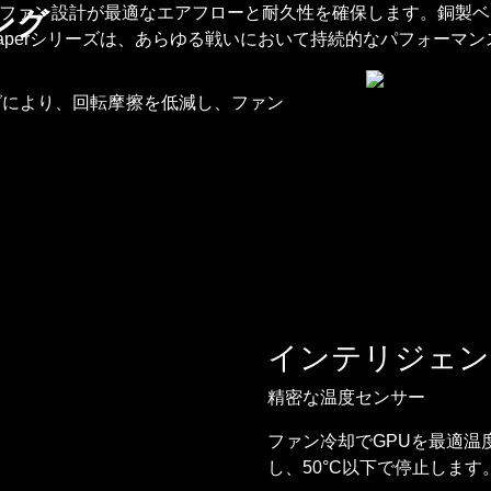
お
ファン設計が最適なエアフローと耐久性を確保します。銅製ベー
ング
問
aperシリーズは、あらゆる戦いにおいて持続的なパフォーマ
い
合
グにより、回転摩擦を低減し、ファン
わ
せ
インテリジェン
精密な温度センサー
ファン冷却でGPUを最適温
し、50°C以下で停止します