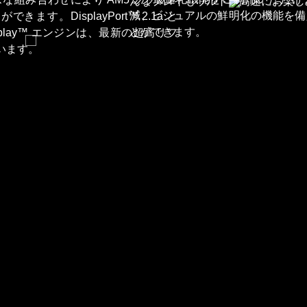
んなプレイもウルトラ高速にお楽し
減、ビジュアルの鮮明化の機能を備
。DisplayPort™ 2.1a と
とができます。
 Display™ エンジンは、最新の超高リフ
います。