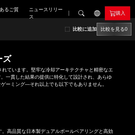
あるご質
ニュースリリー
購入
ス
比較に追加
比較を見る
0
il
ALPHYN
nd
ーズ
構築されています。堅牢な冷却アーキテクチャと精密なエ
す。一貫した結果の提供に特化して設計され、あらゆ
なゲーミング—それ以上でも以下でもありません。
evil
lor
います。高品質な日本製デュアルボールベアリングと高効