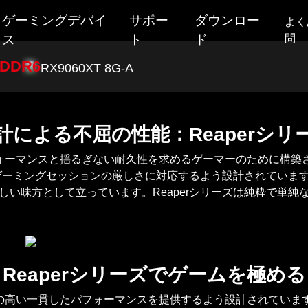
ゲーミングデバイ
サポー
ダウンロー
よく
ス
ト
ド
問
GDDR6
RX9060XT 8G-A
Mouse
保
Red Dev
証
Headset
Hellhou
計による不屈の性能：Reaperシリ
ソ
キーボード
ー
Reaper
性の高いパフォーマンスと揺るぎない耐久性を求めるゲーマーのために
シ
マウスパッド
しいゲーミングセッションの厳しさに対応するよう設計されていま
ャ
Fighter
しい味方として立っています。Reaperシリーズは純粋で単純
交換式バックプレート
ル
Liquid D
メ
その他
デ
PowerCo
ユーティリティソフト
ィ
Reaperシリーズでゲームを極める
ア
すべて
マーに信頼性の高い一貫したパフォーマンスを提供するよう設計されて