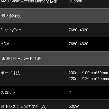
AMD Smart Access Memory 技術
Support
最大解像度
DisplayPort
7680×4320
HDMI
7680×4320
電源仕様 + ボード寸法
ボード寸法
200mm*100mm*39mm
220mm*120mm*40mm(wi
スロット
2
最小システム電力要件 (W)
500W