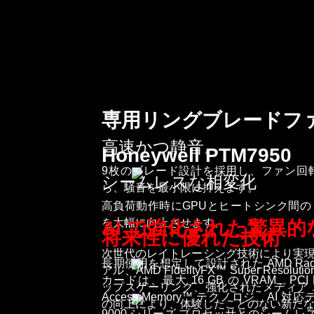
専用リングブレードフ
高速かつ静音。
Honeywell PTM7950
9枚のブレード設計を採用し、ファン回
シームレスな相変化
ら、騒音を最小限に抑えます。
高負荷動作時にGPUとヒートシンク間
を大幅に向上させます。
AI で強化された驚異
将来性に優れた技術
次世代のレイトレーシング技術により実
長期使用を想定して設計された AMD Radeo
アル、AMD FidelityFX™ Super Reso
カードは、最大 16 GB の VRAM、PCI Exp
ップスケーリング、強化されたメディア
Access Memory™ テクノロジ、AI 
の向上により、体験したことのない新た
9000 シリーズ プロセッサとのシームレ