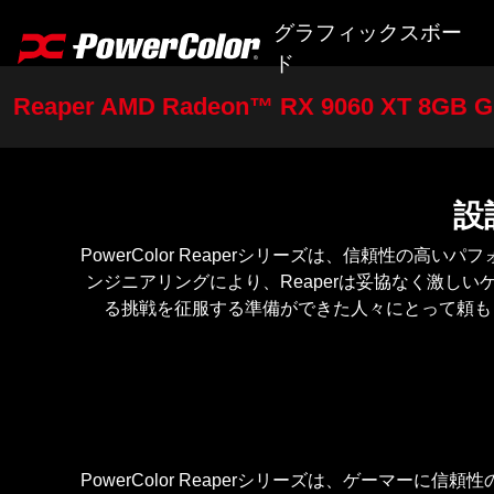
グラフィックスボー
ド
Reaper AMD Radeon™ RX 9060 XT 8GB 
AI PRO Series
RX 9000 Series
設
RX 7000 Series
PowerColor Reaperシリーズは、信頼
RX 6000 Series
ンジニアリングにより、Reaperは妥協なく激
る挑戦を征服する準備ができた人々にとって頼も
RX 5000 Series
RX 500 Series
R7 240
ユーティリティソフト
PowerColor Reaperシリーズは、ゲー