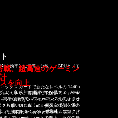
クト
熱を効率的に伝導・分散し、GPUとメモ
 を搭載、超高速のゲーミン
計
スを向上
 グラフィックス カードで新たなレベルの 1440p
0 シリーズは、直感的な操作性を備えた AMD
てください。画期的な RDNA™ 4 アーキ
ition により、簡単な操作でパフォーマンスを向上させ
トに高度なレイトレーシングと AI アク
-RX をお使いいただくと、豊富な機能を備え
 Super Resolution 4 テクノロジ、AMD
搭載したリアルタイムの支援機能、ワンクリ
ムプレイに極限の滑らかさと応答性を実現。ど
ます。フレーム レートの向上、ラグの低