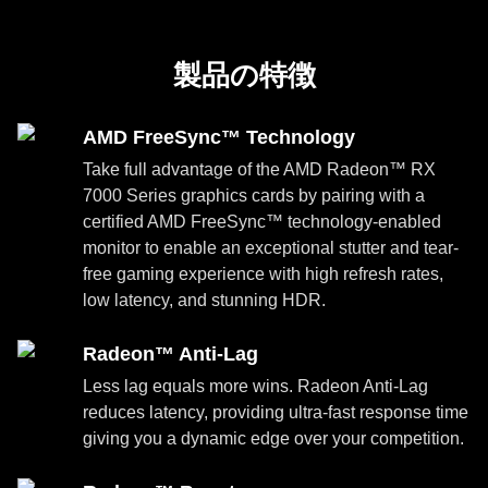
製品の特徴
AMD FreeSync™ Technology
Take full advantage of the AMD Radeon™ RX
7000 Series graphics cards by pairing with a
certified AMD FreeSync™ technology-enabled
monitor to enable an exceptional stutter and tear-
free gaming experience with high refresh rates,
low latency, and stunning HDR.
Radeon™ Anti-Lag
Less lag equals more wins. Radeon Anti-Lag
reduces latency, providing ultra-fast response time
giving you a dynamic edge over your competition.